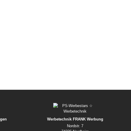
agen
Werbetechnik FRANK Werbung
Nordstr. 7