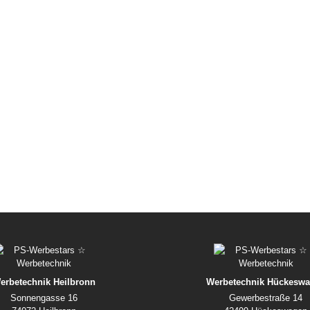
erbetechnik Heilbronn
Werbetechnik Hückesw
Sonnengasse 16
Gewerbestraße 14